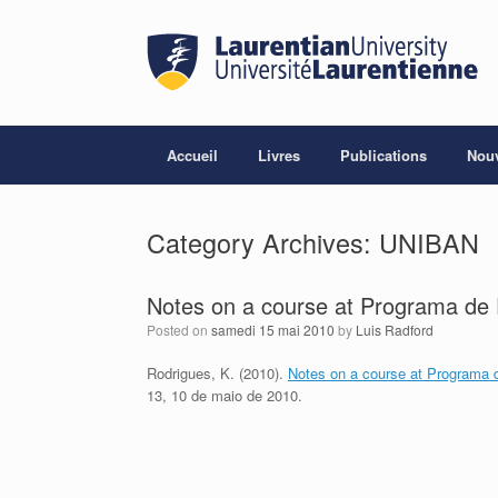
Skip
to
content
Accueil
Livres
Publications
Nouv
Category Archives:
UNIBAN
Notes on a course at Programa d
Posted on
samedi 15 mai 2010
by
Luis Radford
Rodrigues, K. (2010).
Notes on a course at Programa
13, 10 de maio de 2010.