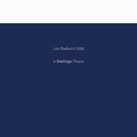
Luis Radford © 2026
A
SiteOrigin
Theme